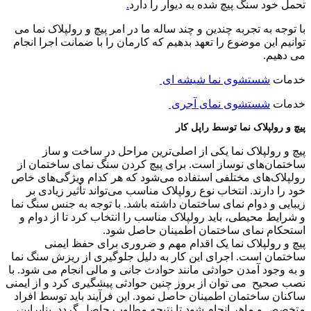
تحمل خود سنگ پیچ شده به دیوار را دارد
.
با توجه به تجربه چندین و چند ساله ما در امر پیچ و رولپلاک نما می
توانیم این موضوع را تعهد بدهیم که کارمان را با ضمانت اجرا انجام
می دهیم.
خدمات
شستشوی نما شیشه ای
خدمات
شستشوی نمای آجری
پیچ و رولپلاک نما توسط راپل کار
پیچ و رولپلاک نما یکی از اصلی‌ترین مراحل در ساخت و ساز
ساختمان‌های نوساز است. برای پیچ کردن سنگ نمای ساختمان از
رولپلاک‌های مختلفی استفاده می‌شود که هر کدام ویژگی‌های خاص
خود را دارند. انتخاب نوع رولپلاک مناسب می‌تواند تأثیر زیادی بر
زیبایی و دوام نمای ساختمان داشته باشد. با توجه به جنس سنگ نما
و شرایط محیطی، باید رولپلاک مناسب را انتخاب کرد تا از دوام و
استحکام نمای ساختمان اطمینان حاصل شود.
پیچ و رولپلاک نما یک اقدام مهم و ضروری برای حفظ ایمنی
ساختمان است. اجرای این کار به دلیل جلوگیری از ریزش سنگ نما
و به وجود آمدن حوادثی مانند حوادث جانی و مالی انجام می شود. با
نصب صحیح می توان از بروز چنین حوادثی پیشگیری کرد و از ایمنی
ساکنان ساختمان اطمینان حاصل نمود. این فرآیند باید توسط افراد
متخصص و ماهر انجام شود تا نتیجه مطلوب حاصل گردد. بنابراین،