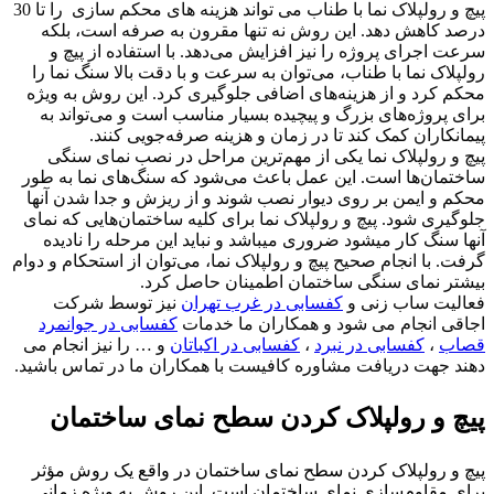
پیچ و رولپلاک نما با طناب می تواند هزینه های محکم سازی را تا 30
درصد کاهش دهد. این روش نه تنها مقرون به صرفه است، بلکه
سرعت اجرای پروژه را نیز افزایش می‌دهد. با استفاده از پیچ و
رولپلاک نما با طناب، می‌توان به سرعت و با دقت بالا سنگ نما را
محکم کرد و از هزینه‌های اضافی جلوگیری کرد. این روش به ویژه
برای پروژه‌های بزرگ و پیچیده بسیار مناسب است و می‌تواند به
پیمانکاران کمک کند تا در زمان و هزینه صرفه‌جویی کنند.
پیچ و رولپلاک نما یکی از مهم‌ترین مراحل در نصب نمای سنگی
ساختمان‌ها است. این عمل باعث می‌شود که سنگ‌های نما به طور
محکم و ایمن بر روی دیوار نصب شوند و از ریزش و جدا شدن آنها
جلوگیری شود. پیچ و رولپلاک نما برای کلیه ساختمان‌هایی که نمای
آنها سنگ کار میشود ضروری میباشد و نباید این مرحله را نادیده
گرفت. با انجام صحیح پیچ و رولپلاک نما، می‌توان از استحکام و دوام
بیشتر نمای سنگی ساختمان اطمینان حاصل کرد.
فعالیت ساب زنی و
کفسابی در غرب تهران
نیز توسط شرکت
اجاقی انجام می شود و همکاران ما خدمات
کفسابی در جوانمرد
قصاب
،
کفسابی در نبرد
،
کفسابی در اکباتان
و … را نیز انجام می
دهند جهت دریافت مشاوره کافیست با همکاران ما در تماس باشید.
پیچ و رولپلاک کردن سطح نمای ساختمان
پیچ و رولپلاک کردن سطح نمای ساختمان در واقع یک روش مؤثر
برای مقاوم‌سازی نمای ساختمان است. این روش به ویژه زمانی