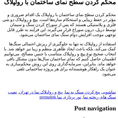
محکم کردن سطح نمای ساختمان با رولپلاک
محکم کردن سطح نمای ساختمان با رولپلاک یک اقدام ضروری و
مؤثر در حفظ زیبایی و استحکام سازه‌ها است. پیچ و رولپلاک دو شی
فلزی و پلاستیکی هستند که پس از سوراخ کردن سنگ و سیمان
توسط دریل، درون سوراخ قرار می‌گیرند. این فرآیند به طرز قابل
توجهی موجب افزایش دوام سنگ نمای ساختمان می‌شود.
استفاده از رولپلاک نه تنها به جلوگیری از ریزش احتمالی سنگ‌ها
کمک می‌کند، بلکه باعث ایجاد ظاهری منظم و زیبا نیز خواهد شد. با
انتخاب صحیح نوع پیچ و رولپلاک متناسب با جنس مصالح، می‌توانیم
اطمینان حاصل کنیم که نمای ساختمان سال‌ها بدون مشکل باقی
خواهد ماند. بنابراین، سرمایه‌گذاری روی این روش محکم‌سازی به
عنوان یک راهکار هوشمندانه برای هر پروژه ساختمانی تلقی
می‌شود.
نماشویی
پیچ کردن سنگ به نما
,
پیچ و رولپلاک نما در تهران
,
نصب
سنگ های ریخته نما
,
نور پردازی نما
permalink
Post navigation