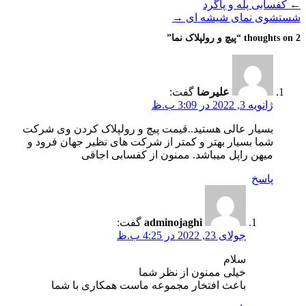
←
کفسابی پله و پاگرد
شستشوی نمای شیشه ای
→
2 thoughts on “
پیچ و رولپلاک نما
”
علیرضا
گفت:
ژانویه 3, 2022 در 3:09 ب.ظ
بسیار عالی هستید..قیمت پیچ و رولپلاک کردن وی شرکت
شما بسیار بهتر و کمتر از شرکت های نظیر جهان فرود و
میهن راپل میباشد. ممنون از کفسابی اجاقی
پاسخ
adminojaghi
گفت:
جولای 23, 2022 در 4:25 ب.ظ
سلام
خیلی ممنون از نظر شما
باعث افتخار مجموعه ماست همکاری با شما