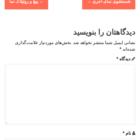
شستشوی نمای آجری
→
←
پیچ و رولپلاک نما
o
s
t
n
دیدگاهتان را بنویسید
a
نشانی ایمیل شما منتشر نخواهد شد.
بخش‌های موردنیاز علامت‌گذاری
v
شده‌اند
*
i
دیدگاه
*
g
a
t
i
o
n
نام
*