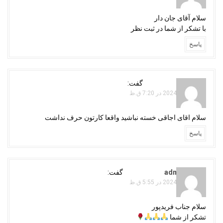
سلام آقای جان دار
با تشکر از شما در ثبت نظر
پاسخ
فریدپور
گفت:
دسامبر 24, 2024 در 7:20 ق.ظ
سلام اقای اجاقی خسته نباشید واقعا کارتون حرف نداشت
پاسخ
adminojaghi
گفت:
دسامبر 28, 2024 در 5:55 ق.ظ
سلام جناب فریدپور
تشکر از شما