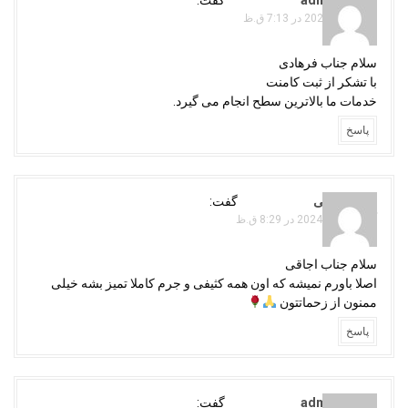
جولای 23, 2024 در 7:13 ق.ظ
سلام جناب فرهادی
با تشکر از ثبت کامنت
خدمات ما بالاترین سطح انجام می گیرد.
پاسخ
بهزاد مولایی
گفت:
آگوست 30, 2024 در 8:29 ق.ظ
سلام جناب اجاقی
اصلا باورم نمیشه که اون همه کثیفی و جرم کاملا تمیز بشه خیلی
ممنون از زحماتتون
پاسخ
adminojaghi
گفت: