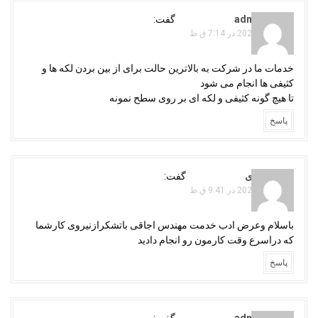
adminojaghi
گفت:
جولای 23, 2024 در 7:14 ق.ظ
خدمات ما در شرکت به بالاترین حالت برای از بین بردن لکه ها و
کثیفی ها انجام می شود
تا هیچ گونه کثیفی و لکه ای بر روی سطح نمونه
پاسخ
رضا فرهادی
گفت:
جولای 11, 2024 در 9:41 ق.ظ
باسلام وعرض ادب خدمت مهندس اجاقی باتشکرازنیروی کارشما
که دراسرع وقت کارمون رو انجام دادید
پاسخ
adminojaghi
گفت: