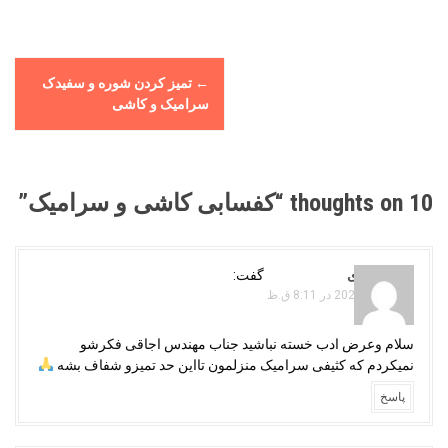
P
←
تمیز کردن شوره و سفیدک
o
سرامیک و کاشی
s
t
n
a
10 thoughts on “
کفسابی کاشی و سرامیک
”
v
i
g
زهرا صمدی
گفت:
جولای 11, 2024 در 8:11 ق.ظ
a
t
سلام وعرض ادب خسته نباشید جناب مهندس اجاقی فکرشو
i
نمیکردم که کثیفی سرامیک منزلمون تااین حد تمیزو شفاف بشه
o
پاسخ
n