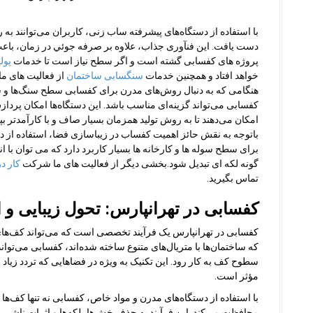
با استفاده از دستگاه‌های پیشرفته ساب زنی، کاربران می‌توانند به 
دست یافت. این فنآوری جذاب، علاوه بر صرفه جوئي در زمان، ب
پروژه های کفسابى گشته است و اگر سطح نیاز است تا خدمات
پول
خواهد افتاد و همچنین خدمات
سنگسابی ساختمان
از فعالیت های م
هنگامی که به دنبال روش‌های مدرن برای کفسابی سطح سنگ‌ها و سر
کفسابی می‌تواند گزینه‌ای مناسب باشد. این دستگاه‌ها امکان پردا
امکان می‌دهند تا به روش تولید همزمان بسیار صاف و با کارآمدتر بپر
باتوجه به نقش حائز اهمیت کفساب در زیباسازی فضا، استفاده از دس
برای سطح سوله ها و کارخانه ها بسیار کاربرد دارد که می توان با 
گونه لکه ای تبدیل شود.بخشی دیگر از فعالیت های ما شرکت
کار در
تماس بگیرید.
کفسابی در تهرانپارس: تحول زیبایی و 
کفسابی در تهرانپارس یک فرآیند تخصصی است که می‌تواند کف‌های 
که ساختمان‌ها با متریال‌های متنوع ساخته شده‌اند، کفسابی می‌توان
سطوح کف به کار رود. این تکنیک به ویژه در فضاهایی که تردد زیاد 
مؤثر است.
با استفاده از دستگاه‌های مدرن و مواد خاص، کفسابی نه تنها کف‌ها را
محافظت می‌کند. این فرآیند به حذف خش‌ها، لکه‌ها و اثرات ناشی از