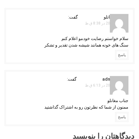
a
v
i
فرامرز مغانلو
گفت:
g
نوامبر 8, 2021 در 8:38 ق.ظ
a
سلام خواستم رضایت خودمو اعلام کنم
t
سنگ های خونه همانند شیشه شدن تقدیر و تشکر
i
o
پاسخ
n
adminojaghi
گفت:
نوامبر 9, 2021 در 6:13 ق.ظ
جناب مغانلو
ممنون از شما که نظرتون رو به اشتراک گذاشتید
پاسخ
دیدگاهتان را بنویسید