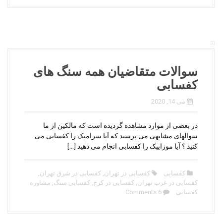
سوالات متقاضیان همه سنگ های
کفسابی
می 14, 2020
در بعضی از موارد مشاهده گردیده است که مالکین از ما
سوالهای مشابهی می پرسند که آیا سرامیک را کفسابی می
کنید ؟ آیا موزاییک را کفسابی انجام می دهید […]
کفسابی
کفسابی در تهران
,
کفسابی در شرق تهران
,
کفسابی در غرب تهران
,
کفسابی در کرج
,
کفسابی سنگ
,
مشاوره
کفسابی
6 Comments