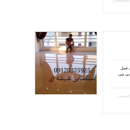
 عمل
ابی می
کفسابی
,