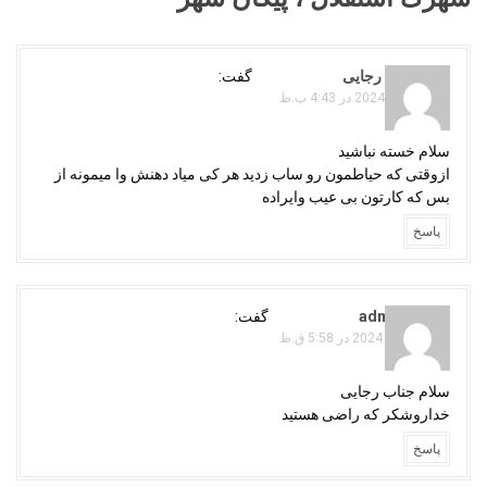
i
g
a
امیرحسین رجایی
گفت:
آگوست 11, 2024 در 4:43 ب.ظ
t
i
سلام خسته نباشید
o
ازوقتی که حیاطمون رو ساب زدید هر کی میاد دهنش وا میمونه از
n
بس که کارتون بی عیب وایراده
پاسخ
adminojaghi
گفت:
سپتامبر 10, 2024 در 5:58 ق.ظ
سلام جناب رجایی
خداروشکر که راضی هستید
پاسخ