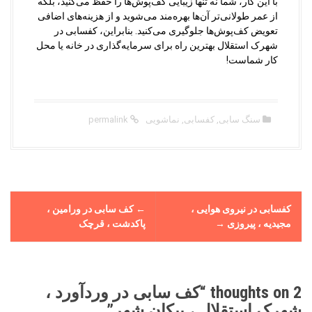
با این کار، شما نه تنها زیبایی کف‌پوش‌ها را حفظ می‌کنید، بلکه
از عمر طولانی‌تر آن‌ها بهره‌مند می‌شوید و از هزینه‌های اضافی
تعویض کف‌پوش‌ها جلوگیری می‌کنید. بنابراین، کفسابی در
شهرک استقلال بهترین راه برای سرمایه‌گذاری در خانه یا محل
کار شماست!
سنگ سابی
,
کفسابی
,
نماشویی
permalink
P
کفسابی در نیروی هوایی ،
←
کف سابی در ورامین ،
o
مجیدیه ، پیروزی
→
پاکدشت ، قرچک
s
t
n
a
2 thoughts on “
کف سابی در وردآورد ،
v
شهرک استقلال ، پیکان شهر
”