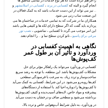
را فرآهم کرده است که هر نوع خدمات در تمامی مناطق ها
انجام گیرد و البته که
کفسابی در پرند
،
کفسابی در اسلامشهر
و
… نیز می تواند از این دست خدمات باشد که به کمک فعالان در
این صنعت ساب زنی می شود.
همکاران ما در شرکت که به تمامی خدمات در ساختمان ها می
پردازند باید گفت که اگر سطح دارای لکه ها و کثیفی هایی باشد
این امر موجب می گردد تا کفسابی ، نماشویی ،
نصب تور
مرغی برای پاسیو
، نانو کردن سطح نما و … را انجام دهند.
نگاهی به اهمیت کفسابی در
وردآورد و تأثیر آن بر طول عمر
کف‌پوش‌ها
کفسابی در وردآورد می‌تواند یک راهکار مؤثر برای حل
مشکلات کف‌پوش‌ها باشد. این منطقه، با توجه به رشد سریع
ساخت‌وساز و تردد زیاد، به سرعت با فرسودگی سطحی
کف‌ها روبه‌رو می‌شود. در این شرایط، کفسابی به کمک می‌آید
تا کف‌پوش‌ها را دوباره احیا کند. با استفاده از دستگاه‌های
پیشرفته و مواد خاص، لایه‌های آسیب‌دیده و کثیف کف‌پوش‌ها
برداشته می‌شود و سطحی صاف و درخشان به دست می‌آید.
در وردآورد، به دلیل شرایط آب‌وهوایی خاص و تردد بالا،