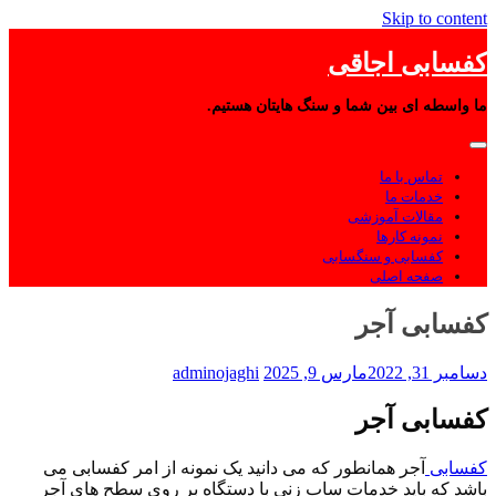
Skip to content
کفسابی اجاقی
ما واسطه ای بین شما و سنگ هایتان هستیم.
تماس با ما
خدمات ما
مقالات آموزشی
نمونه کارها
کفسابی و سنگسابی
صفحه اصلی
کفسابی آجر
دسامبر 31, 2022
مارس 9, 2025
adminojaghi
کفسابی آجر
کفسابی
آجر همانطور که می دانید یک نمونه از امر کفسابی می
باشد که باید خدمات ساب زنی با دستگاه بر روی سطح های آجر