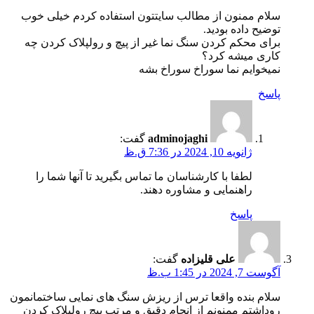
سلام ممنون از مطالب سایتتون استفاده کردم خیلی خوب
توضیح داده بودید.
برای محکم کردن سنگ نما غیر از پیچ و رولپلاک کردن چه
کاری میشه کرد؟
نمیخوایم‌ نما سوراخ سوراخ بشه
پاسخ
adminojaghi
گفت:
ژانویه 10, 2024 در 7:36 ق.ظ
لطفا با کارشناسان ما تماس بگیرید تا آنها شما را
راهنمایی و مشاوره دهند.
پاسخ
علی قلیزاده
گفت:
آگوست 7, 2024 در 1:45 ب.ظ
سلام بنده واقعا ترس از ریزش سنگ های نمایی ساختمانمون
روداشتم ممنونم از انجام دقیق و مرتب پیچ رولپلاک کردن