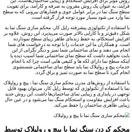
روش موثر برای افزایش استحکام و زیبایی ساختمان‌هاست. این
فرآیند، به عنوان یک روش مقرون به صرفه و کارآمد، برای تقویت
سطح سنگ نما در برابر عوامل جوی و فشارهای بیرونی که به سطح
نما وارد می شود بسیار مورد توجه قرار گرفته است.
با استفاده از تکنولوژی پیشرفته راپل کار، محکم سازی سنگ نما به
شکل دقیق‌تر و با کارایی بالاتر صورت می‌پذیرد. این روش، علاوه بر
افزایش استحکام، به حفظ زنده‌ای ظاهر زیبای سطح نمودارده
است. و همکاران ما این خدمات را با توجه به درخواست های شما
انجام می دهند و نمای ساختمانی شما تمیز و دیگر نگرانی از این
بابت نخواهید داشت که سطح نمای ساختمانی شما آسیب دیده یا
اینکه سطح نما دارای لکه ها و کثیفی هایی است چرا که با انجام
خدمات پیچ و رولپلاک نما باید سطح نمای ساختمانی شستشوی
انجام گیرد تا سطح نما به صورت تمیز و براق گردد.
با استفاده از روش‌های مدرن محکم سازی سنگ نما ، پیچ و رولپلاک
نما با استفاده از تکنولوژی که توسط راپل کار، می‌توان بهبود قابل
توجهی در پایداری و زیبایی نمای ساختمان‌ها داشت. این روش جدید
باعث افزایش مقاومت و استحکام سنگ نما می‌شود و در عین حال
زیبایی ظاهری ساختمان را حفظ می‌کند.
محکم کردن سنگ نما با پیچ و رولپلاک توسط