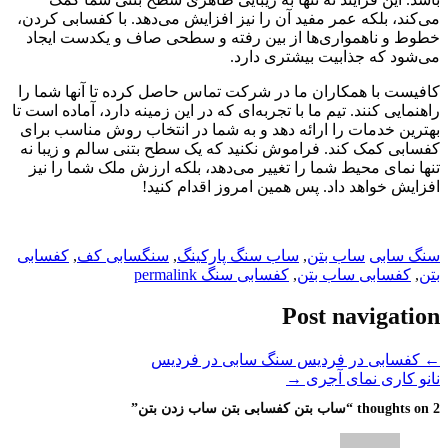
می‌کند، بلکه عمر مفید آن را نیز افزایش می‌دهد. با کفسابی کردن،
خطوط و ناهمواری‌ها از بین رفته و سطحی صاف و یکدست ایجاد
می‌شود که جذابیت بیشتری دارد.
کافیست با همکاران ما در شرکت تماس حاصل کرده تا آنها شما را
راهنمایی کنند. تیم ما با تجربه‌ای که در این زمینه دارد، آماده است تا
بهترین خدمات را ارائه دهد و به شما در انتخاب روش مناسب برای
کفسابی کمک کند. فراموش نکنید که یک سطح بتنی سالم و زیبا نه
تنها نمای محیط شما را تغییر می‌دهد، بلکه ارزش ملک شما را نیز
افزایش خواهد داد. پس همین امروز اقدام کنید!
سنگ سابی
ساب بتن
,
ساب سنگ پارکینگ
,
سنگسابی کف
,
کفسابی
بتن
,
کفسابی ساب بتن
,
کفسابی سنگ
permalink
Post navigation
←
کفسابی در فردیس سنگ سابی در فردیس
نانو کاری نمای آجری
→
2 thoughts on “
ساب بتن کفسابی بتن ساب زدن بتن
”