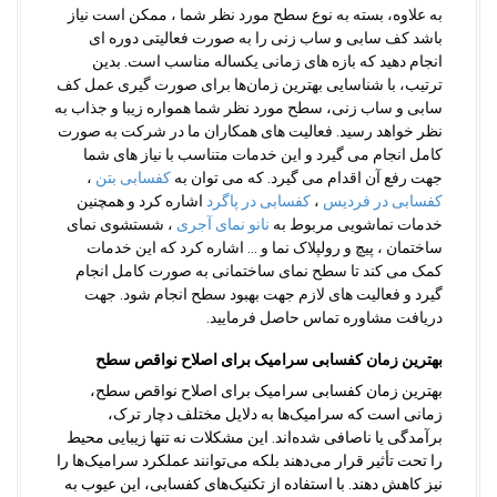
به علاوه، بسته به نوع سطح مورد نظر شما ، ممکن است نیاز
باشد کف سابی و ساب زنی را به صورت فعالیتی دوره ای
انجام دهید که بازه های زمانی یکساله مناسب است. بدین
ترتیب، با شناسایی بهترین زمان‌ها برای صورت گیری عمل کف
سابی و ساب زنى، سطح مورد نظر شما همواره زیبا و جذاب به
نظر خواهد رسید. فعالیت های همکاران ما در شرکت به صورت
کامل انجام می گیرد و این خدمات متناسب با نیاز های شما
جهت رفع آن اقدام می گیرد. که می توان به
کفسابی بتن
،
کفسابی در فردیس
،
کفسابی در پاگرد
اشاره کرد و همچنین
خدمات نماشویی مربوط به
نانو نمای آجری
، شستشوی نمای
ساختمان ، پیچ و رولپلاک نما و … اشاره کرد که این خدمات
کمک می کند تا سطح نمای ساختمانی به صورت کامل انجام
گیرد و فعالیت های لازم جهت بهبود سطح انجام شود. جهت
دریافت مشاوره تماس حاصل فرمایید.
بهترین زمان کفسابی سرامیک برای اصلاح نواقص سطح
بهترین زمان کفسابی سرامیک برای اصلاح نواقص سطح،
زمانی است که سرامیک‌ها به دلایل مختلف دچار ترک،
برآمدگی یا ناصافی شده‌اند. این مشکلات نه تنها زیبایی محیط
را تحت تأثیر قرار می‌دهند بلکه می‌توانند عملکرد سرامیک‌ها را
نیز کاهش دهند. با استفاده از تکنیک‌های کفسابی، این عیوب به