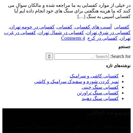
در خیلی از موارد کفسابی به ما مراجعه شده و مالکان سوال می
کنند که ما هزینه هنگفتی برای سنگ های خود انجام داده ایم آیا
کفسابی آسیبی به سنگ […]
کفسابی
آسیب های کفسابی
,
کفسابی
,
کفسابی در حومه تهران
,
کفسابی در شرق تهران
,
کفسابی در شمال تهران
,
کفسابی در غرب
تهران
,
کفسابی در کرج
4 Comments
جستجو
Search for:
نوشته‌های تازه
کفسابی کاشی و سرامیک
تمیز کردن شوره و سفیدک سرامیک و کاشی
کفسابی سنگ چینی
کفسابی سنگ تراورتن
کفسابی سنگ دهبید
مجموعه اجاقی
مجموعه اجاقی با کادری مجرب در عرصه کفسابی و نماشویی
افتخار دارد که خدماتی را ارائه دهد که به موجب آن رضایت شما