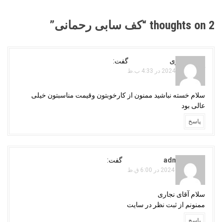
t
n
2 thoughts on “
کف سابی رحمانی
”
a
v
i
رامین نجاری
گفت:
g
آگوست 11, 2024 در 4:33 ب.ظ
a
سلام خسته نباشید ممنون از کارخوبتون وقیمت مناسبتون خیلی
t
عالی بود
i
o
پاسخ
n
adminojaghi
گفت:
سپتامبر 10, 2024 در 6:00 ق.ظ
سلام آقای نجاری
ممنونم از ثبت نظر در سایت
پاسخ