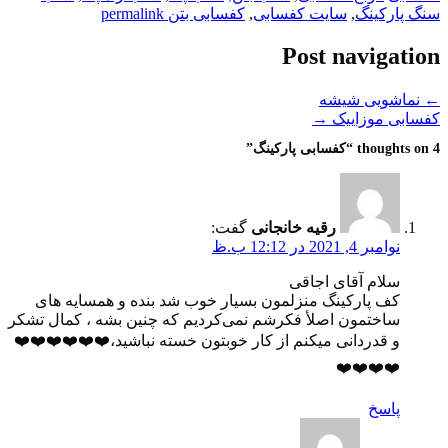
سنگ پارکینگ
,
سایت کفسابی
,
کفسابی بتن
permalink
Post navigation
←
نماشویی شیشه
کفسابی موزاییک
→
4 thoughts on “
کفسابی پارکینگ
”
رقیه خانجانی
گفت:
نوامبر 4, 2021 در 12:12 ب.ظ
سلام آقای اجاقی
کف پارکینگ منزلمون بسیار خوب شد بنده و همسایه های
ساختمون اصلأ فکرشم نمی‌کردیم که چنین بشه ، کمال تشکر
و قدردانی میکنم از کار خوبتون خسته نباشید،❤️❤️❤️❤️❤️❤️
❤️❤️❤️❤️
پاسخ