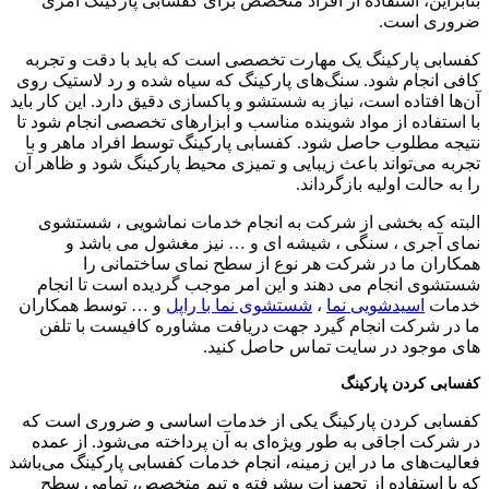
بنابراین، استفاده از افراد متخصص برای کفسابی پارکینگ امری
ضروری است.
کفسابی پارکینگ یک مهارت تخصصی است که باید با دقت و تجربه
کافی انجام شود. سنگ‌های پارکینگ که سیاه شده و رد لاستیک روی
آن‌ها افتاده است، نیاز به شستشو و پاکسازی دقیق دارد. این کار باید
با استفاده از مواد شوینده مناسب و ابزارهای تخصصی انجام شود تا
نتیجه مطلوب حاصل شود. کفسابی پارکینگ توسط افراد ماهر و با
تجربه می‌تواند باعث زیبایی و تمیزی محیط پارکینگ شود و ظاهر آن
را به حالت اولیه بازگرداند.
البته که بخشی از شرکت به انجام خدمات نماشویی ، شستشوی
نمای آجری ، سنگی ، شیشه ای و … نیز مغشول می باشد و
همکاران ما در شرکت هر نوع از سطح نمای ساختمانی را
شستشوی انجام می دهند و این امر موجب گردیده است تا انجام
خدمات
اسیدشویی نما
،
شستشوی نما با راپل
و … توسط همکاران
ما در شرکت انجام گیرد جهت دریافت مشاوره کافیست با تلفن
های موجود در سایت تماس حاصل کنید.
کفسابی کردن پارکینگ
کفسابی کردن پارکینگ یکی از خدمات اساسی و ضروری است که
در شرکت اجاقی به طور ویژه‌ای به آن پرداخته می‌شود. از عمده
فعالیت‌های ما در این زمینه، انجام خدمات کفسابی پارکینگ می‌باشد
که با استفاده از تجهیزات پیشرفته و تیم متخصص، تمامی سطح