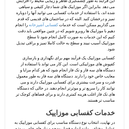
این فرآیند به طور چشمگیری ظاهر و زیبایی محیط را افزایش
می دهد. بنابراین اگر موزاییک های شما دچار کثیفی و سیاهی
شده اند، با استفاده از خدمات کفسابی می توانید آنها را دوباره
تمیز و درخشان کنید. البته که در ساختمان های قدیمی که قدم
می گذاریم ممکن است که خدمات
کفسابی آشپزخانه
را انجام
دهیم با موزاییک ها روبرو شویم که در چنین مواقعی باید دقت
کنیم که این خدمات به صورت کامل انجام شود تا سطح
موزاییک آسیب نبیند و سطح به حالت کاملا تمیز و براقی تبدیل
شود.
کفسابی موزاییک یک فرآیند مهم برای نگهداری و بازسازی
کفپوش های موزاییکی است. این کار می تواند با استفاده از
دستگاه های سه فاز و تک فاز انجام شود که هر کدام مزایا و
معایب خاص خود را دارند. دستگاه های سه فاز به طور معمول
قدرت و سرعت بیشتری برای کفسابی موزاییک دارند و می
توانند کار را سریع تر و موثرتر انجام دهند. در حالی که دستگاه
های تک فاز اغلب هزینه کمتری دارند و برای فضاهای کوچک تر
مناسب تر هستند.
خدمات کفسابی موزاییک
در نهایت، انتخاب نوع دستگاه مناسب برای کفسابی موزاییک به
عوامل مختلفی مانند اندازه فضا، بودجه و نیاز های خاص پروژه