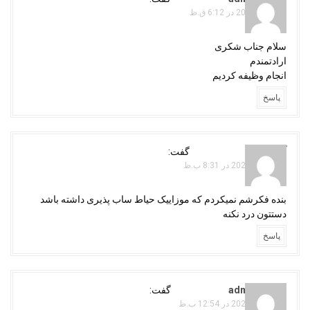
نوامبر 9, 2021 در 6:12 ق.ظ
سلام جناب شکری
ارادتمندم
انجام وظیفه کردیم
پاسخ
آذر مرادی
گفت:
نوامبر 14, 2021 در 8:31 ب.ظ
بنده فکرشم نمیکردم که موزاییک حیاط ساب پذیری داشته باشد
دستتون درد نکنه
پاسخ
adminojaghi
گفت:
نوامبر 15, 2021 در 12:54 ب.ظ