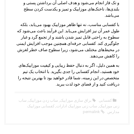
و تک فاز انجام می‌شود و هدف اصلی آن برداشتن پستی و
بلندی‌ها، ناخنک‌های موزاییک و تمیز و یکدست کردن سطح
می‌باشد.
با کفسابی مناسب، نه تنها ظاهر موزاییک بهبود می‌یابد، بلکه
طول عمر آن نیز افزایش می‌یابد. این فرآیند باعث می‌شود که
سطوح به راحتی قابل تمیز شدن باشند و از تجمع گرد و غبار
جلوگیری کند. کفسابی حرفه‌ای همچنین موجب افزایش ایمنی
در محیط‌های مختلف می‌شود، زیرا سطوح صاف خطر لغزش
را کاهش می‌دهند.
به همین دلیل، اگر به دنبال حفظ زیبایی و کیفیت موزاییک‌های
خود هستید، انجام کفسابی را جدی بگیرید. با انتخاب یک تیم
متخصص در این زمینه، شما قادر خواهید بود تا بهترین نتیجه را
دریافت کنید و از فضای خود لذت ببرید.
کفسابی
براق سازی موزاییک
,
ساب زدن موزاییک
,
ساب
زنی موزاییک
,
ساب زنی موزاییک ادارات
,
کفسابی موزاییک
مدارس
permalink