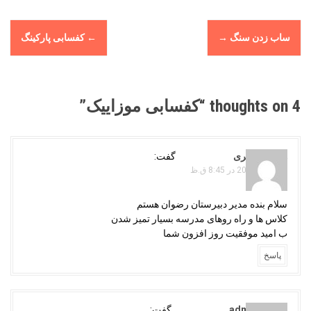
P
ساب زدن سنگ
→
←
کفسابی پارکینگ
o
s
t
n
4 thoughts on “
کفسابی موزاییک
”
a
v
i
هدایت شکری
گفت:
g
نوامبر 8, 2021 در 8:45 ق.ظ
a
سلام بنده مدیر دبیرستان رضوان هستم
t
کلاس ها و راه روهای مدرسه بسیار تمیز شدن
i
ب امید موفقیت روز افزون شما
o
پاسخ
n
adminojaghi
گفت: