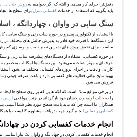
دقیق‌تر اجرای کار میدهد. و البته که اگر بخواهیم به
روش جلا دادن 
باید بگوییم که استفاده از خدمات
کفسابی منزل
برای سطح ها انجام
سنگ سابی در واوان ، چهاردانگه ، اسل
با استفاده از تکنولوژی پیشرو در حوزه ساب زنی و سنگ سابی، ک
این دستگاه‌ها با قدرت خود قادر به پذیرش چالش های مختلف در زمی
مناسب برای تحقق پروژه های شیرین نظیر نصب و نوسازی کفپوش 
در حوزه کفسابی، استفاده از دستگاه‌های پیشرفته ساب زنی و سن
حرفه‌ای و موثر شناخته می‌شود. این دستگاه‌ها امکانات منحصر به ف
کارایی و دقت در اجرای پروژه‌های کفسابی مختلف می‌شود. استفا
بهبود نتایج نهائي فعاليت های کفسابي دارد و باعث صرفه جوئى زما
فروش مى شود.
در برخی مواقع ممک است که لکه هایی که بر روی سطح ها ایجاد ش
را به حالت اولیه و درخشان خود بازگرداند در چنین مواقعی
از بین ب
همکاران ما است چرا که نباید بافت سطح مورد نظر شما آسیبی ببین
کفسابی رحمانی
انجام گیرد جهت دریافت مشاوره کافیست با همکا
انجام خدمات کفسابی کردن در چهادانگ
انجام خدمات کفسابی کردن در چهادانگه و واوان یک نیاز اساسی ب