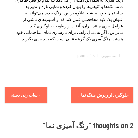
مانند لکه‌ها و کثیفی‌ها را پنهان کرده و نمایی تازه و تمیز به
ساختمان خود ببخشید. علاوه بر این، رنگ جدید می‌تواند به
عنوان یک لایه محافظتی عمل کند که از آسیب‌های ناشی از
عوامل جوی مانند باران، آفتاب و رطوبت جلوگیری کند.
بنابراین، اگر به دنبال راهی برای بازسازی نمای ساختمانی خود
هستید، رنگ‌آمیزی یک گزینه عالی است که باید جدی بگیرید.
نماشویی
permalink
P
جلوگیری از ریزش سنگ نما
→
←
ساب زنی دستی
o
s
t
n
2 thoughts on “
رنگ آمیزی نما
”
a