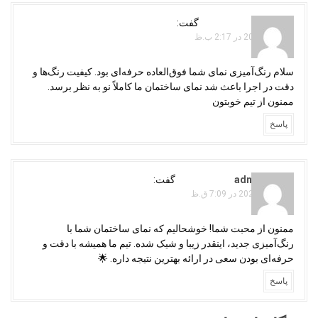
v
i
سراوانی
گفت:
g
ژانویه 3, 2025 در 2:17 ب.ظ
a
سلام رنگ‌آمیزی نمای شما فوق‌العاده حرفه‌ای بود. کیفیت رنگ‌ها و
t
دقت در اجرا باعث شد نمای ساختمان ما کاملاً نو به نظر برسد.
i
ممنون از تیم خوبتون
o
پاسخ
n
adminojaghi
گفت:
فوریه 19, 2025 در 7:09 ق.ظ
ممنون از محبت شما! خوشحالیم که نمای ساختمان شما با
رنگ‌آمیزی جدید، اینقدر زیبا و شیک شده. تیم ما همیشه با دقت و
حرفه‌ای بودن سعی در ارائه بهترین نتیجه داره. 🌟
پاسخ