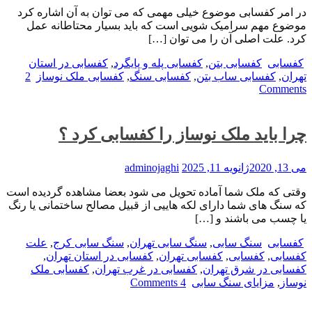
در امر کفسابی موضوع خیلی مهمی که می توان به آن اشاره کرد
موضوع مهم سرامیک شویی است که باید بسیار محتاطانه عمل
کرد. علت اصلی آن را می توان […]
کفسابی
کفسابی بتن
,
کفسابی پله و پایگرد
,
کفسابی در استان
تهران
,
کفسابی ساب بتن
,
کفسابی سنگ
,
کفسابی ملک نوساز
2
Comments
چرا باید ملک نوساز را کفسابی کرد ؟
می 13, 2020
ژانویه 11, 2025
adminojaghi
وقتی که ملک شما آماده تحویل می شود بعضا مشاهده گردیده است
که سنگ های شما دارای لکه هاییی از قبیل مصالح ساختمانی یا رنگ
یا چسب می باشند و […]
کفسابی
سنگ سابی
,
سنگ سابی تهران
,
سنگ سابی کرج
,
علت
کفسابی
,
کفسابی
,
کفسابی تهران
,
کفسابی در استان تهران
,
کفسابی در شرق تهران
,
کفسابی در غرب تهران
,
کفسابی ملک
نوساز
,
مزایای سنگ سابی
4 Comments