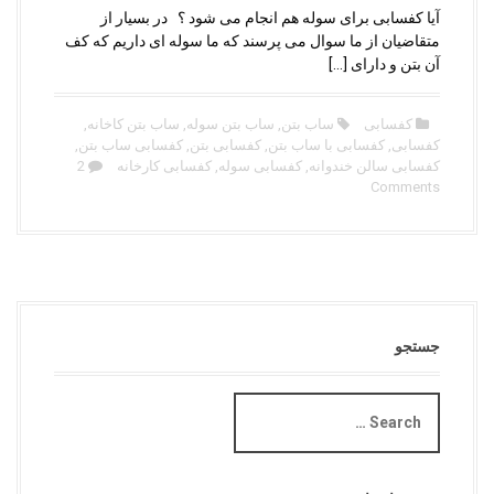
آیا کفسابی برای سوله هم انجام می شود ؟ در بسیار از
متقاضیان از ما سوال می پرسند که ما سوله ای داریم که کف
آن بتن و دارای […]
کفسابی
ساب بتن
,
ساب بتن سوله
,
ساب بتن کاخانه
,
کفسابی
,
کفسابی با ساب بتن
,
کفسابی بتن
,
کفسابی ساب بتن
,
کفسابی سالن خندوانه
,
کفسابی سوله
,
کفسابی کارخانه
2
Comments
جستجو
S
e
a
r