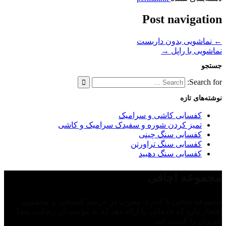
Post navigation
←
نماشویی بدون داربست
نماشویی با راپل
→
جستجو
Search for:
نوشته‌های تازه
کفسابی کاشی و سرامیک
تمیز کردن شوره و سفیدک سرامیک و کاشی
کفسابی سنگ چینی
کفسابی سنگ تراورتن
کفسابی سنگ دهبید
مجموعه اجاقی
مجموعه اجاقی با کادری مجرب در عرصه کفسابی و نماشویی
افتخار دارد که خدماتی را ارائه دهد که به موجب آن رضایت شما
عزیزان را کسب کند.