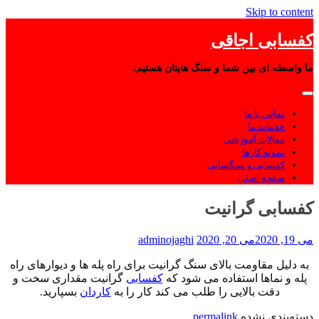
Skip to content
کفسابی اجاقی
ما واسطه ای بین شما و سنگ هایتان هستیم.
تماس با ما
خدمات ما
مقالات آموزشی
نمونه کارها
کفسابی و سنگسابی
صفحه اصلی
کفسابی گرانیت
می 19, 2020
می 20, 2020
adminojaghi
به دلیل مقاومت بالای سنگ گرانیت برای راه پله ها و دیوارهای راه
پله و نماها استفاده می شود که
کفسابی
گرانیت مقداری سخت و
دقت بالایی را طلب می کند کار را به
کاردان
بسپارید.
دسته‌بندی نشده
permalink